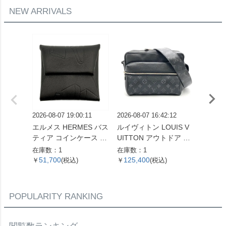
NEW ARRIVALS
2026-08-07 19:00:11
2026-08-07 16:42:12
2026-08
エルメス HERMES バス
ルイヴィトン LOUIS V
セリーヌ
ティア コインケース ス
UITTON アウトドア メ
ダム ミ
イフト X刻印 ノワール
ッセンジャー PM ショ
ドバッグ
在庫数：1
在庫数：1
在庫数：
THE NATURE OF MEN
ルダーバッグ タイガ ラ
ラウン
51,700
125,400
29,2
￥
(税込)
￥
(税込)
￥
【中古】
マ M30233 ノワール F
ブレム
O5109 メンズ【中古】
古】
POPULARITY RANKING