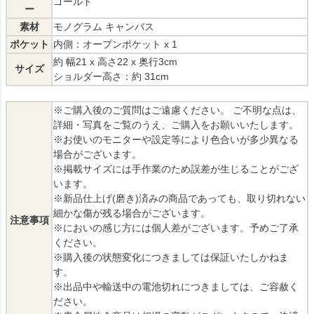
ゴールド
ー
素材
モノグラム キャンバス
ポケット
内側：オープンポケット x 1
約 幅21 x 高さ22 x 奥行3cm
サイズ
ショルダー高さ：約 31cm
※ご購入後のご質問はご遠慮ください。 ご不明な点は、
詳細・写真をご覧のうえ、ご購入をお願いいたします。
※お使いのモニターや設定等により色合いが多少異なる
場合がございます。
※掲載サイズには手作業のため誤差が生じることがござ
います。
※新品仕上げ(磨き)済みの商品であっても、取り切れない
細かな傷が残る場合がございます。
注意事項
※においの感じ方には個人差がございます。予めご了承
ください。
※購入後の状態変化につきましては保証いたしかねま
す。
※出品中や輸送中の電池切れにつきましては、ご容赦く
ださい。