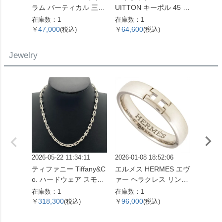
ラム バーティカル 三つ
UITTON キーポル 45 ボ
ボディ
折り財布 ベージュ シル
ストンバッグ モノグラ
ーバッ
在庫数：1
在庫数：1
在庫数：
バー金具【中古】
ム キャンバス M41428
バー金
47,000
64,600
127,
￥
(税込)
￥
(税込)
￥
SP0961【中古】
ンカー
レディ
Jewelry
2026-05-22 11:34:11
2026-01-08 18:52:06
2026-05
ティファニー Tiffany&C
エルメス HERMES エヴ
喜平 キ
o. ハードウェア スモー
ァー ヘラクレス リング
ネックレス
ルリンク ネックレス 60
指輪 #47 K18WG 3.2g
g 55
在庫数：1
在庫数：1
在庫数：
153093 SV925 42.4g シ
ホワイトゴールド レデ
318,300
96,000
560,
￥
(税込)
￥
(税込)
￥
ルバー レディース【中
ィース【中古】
古】