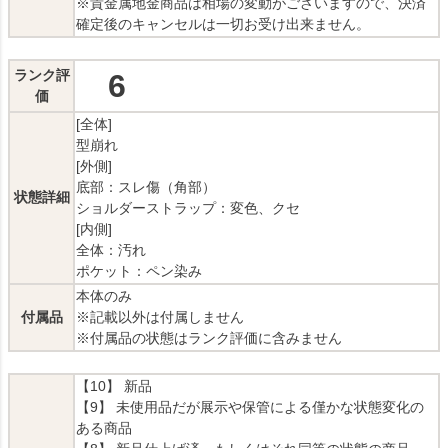
※貴金属地金商品は相場の変動がございますので、決済
確定後のキャンセルは一切お受け出来ません。
ランク評
6
価
[全体]
型崩れ
[外側]
底部：スレ傷（角部）
状態詳細
ショルダーストラップ：変色、クセ
[内側]
全体：汚れ
ポケット：ペン染み
本体のみ
付属品
※記載以外は付属しません
※付属品の状態はランク評価に含みません
【10】 新品
【9】 未使用品だが展示や保管による僅かな状態変化の
ある商品