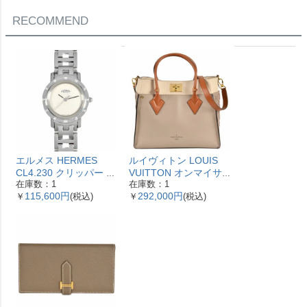
RECOMMEND
エルメス HERMES
ルイヴィトン LOUIS
CL4.230 クリッパー ナ
VUITTON オンマイサ
在庫数：1
在庫数：1
クレ 腕時計 シェル文字
イドMM ハンドバッグ
115,600円
292,000円
￥
(税込)
￥
(税込)
盤 ベゼル12Pダイヤ レ
2WAY レザー M53825
ディース【中古】
ガレ RFID ベージュ
【中古】