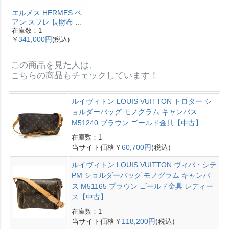
エルメス HERMES ベ
アン スフレ 長財布 ヴ
在庫数：1
ォーエプソン Y刻印 エ
341,000円
￥
(税込)
トゥープ ゴールド金具
【中古】
この商品を見た人は、
こちらの商品もチェックしています！
ルイヴィトン LOUIS VUITTON トロター シ
ョルダーバッグ モノグラム キャンバス
M51240 ブラウン ゴールド金具【中古】
在庫数：1
当サイト価格￥
60,700円
(税込)
ルイヴィトン LOUIS VUITTON ヴィバ・シテ
PM ショルダーバッグ モノグラム キャンバ
ス M51165 ブラウン ゴールド金具 レディー
ス【中古】
在庫数：1
当サイト価格￥
118,200円
(税込)