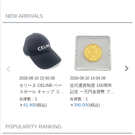
NEW ARRIVALS
2026-08-10 15:50:08
2026-08-10 14:04:09
2026-08
セリーヌ CELINE ベー
近代通貨制度 150周年
沖縄復帰
スボール キャップ コッ
記念 一万円金貨幣 プル
万円金貨
トン 2AUA1242N ブラ
ーフ貨幣セット 純金 1
金 15
在庫数：1
在庫数：1
在庫数：
ック Mサイズ【中古】
5.6g 金貨 ゴールド 202
プルー
41,900
390,000
387,
￥
(税込)
￥
(税込)
￥
1年 2万枚限定【中古】
POPULARITY RANKING