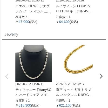
2026-06-12 16:56:11
2026-02-25 15:36:07
2026-07
ロエベ LOEWE アナグ
ルイヴィトン LOUIS V
ロエベ 
ラム バーティカル 三つ
UITTON キーポル 45 ボ
ボディ
折り財布 ベージュ シル
ストンバッグ モノグラ
ーバッ
在庫数：1
在庫数：1
在庫数：
バー金具【中古】
ム キャンバス M41428
バー金
47,000
64,600
127,
￥
(税込)
￥
(税込)
￥
SP0961【中古】
ンカー
レディ
Jewelry
2026-05-22 11:34:11
2026-05-29 12:28:17
2026-01
ティファニー Tiffany&C
喜平 キヘイ 8面 トリプ
エルメス
o. ハードウェア スモー
ル ネックレス K18YG 2
ァー 
ルリンク ネックレス 60
4.5g 60cm【中古】
指輪 #4
在庫数：1
在庫数：1
在庫数：
153093 SV925 42.4g シ
ホワイ
318,300
621,100
96,0
￥
(税込)
￥
(税込)
￥