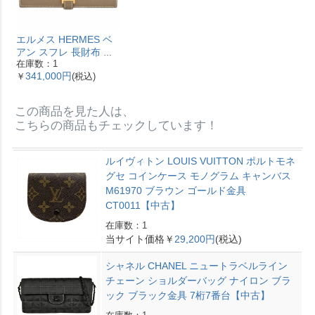
エルメス HERMES ベ
アン スフレ 長財布 ヴ
在庫数：1
ォーエプソン Y刻印 エ
341,000円
￥
(税込)
トゥープ ゴールド金具
【中古】
この商品を見た人は、
こちらの商品もチェックしています！
ルイヴィトン LOUIS VUITTON ポルトモネ
グセ コインケース モノグラム キャンバス
M61970 ブラウン ゴールド金具
CT0011【中古】
在庫数：1
当サイト価格￥
29,200円
(税込)
シャネル CHANEL ニュートラベルライン
チェーン ショルダーバッグ ナイロン ブラ
ック ブラック金具 7桁7番台【中古】