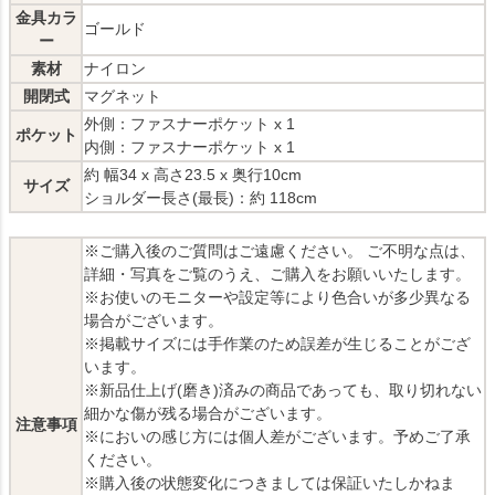
金具カラ
ゴールド
ー
素材
ナイロン
開閉式
マグネット
外側：ファスナーポケット x 1
ポケット
内側：ファスナーポケット x 1
約 幅34 x 高さ23.5 x 奥行10cm
サイズ
ショルダー長さ(最長)：約 118cm
※ご購入後のご質問はご遠慮ください。 ご不明な点は、
詳細・写真をご覧のうえ、ご購入をお願いいたします。
※お使いのモニターや設定等により色合いが多少異なる
場合がございます。
※掲載サイズには手作業のため誤差が生じることがござ
います。
※新品仕上げ(磨き)済みの商品であっても、取り切れない
細かな傷が残る場合がございます。
注意事項
※においの感じ方には個人差がございます。予めご了承
ください。
※購入後の状態変化につきましては保証いたしかねま