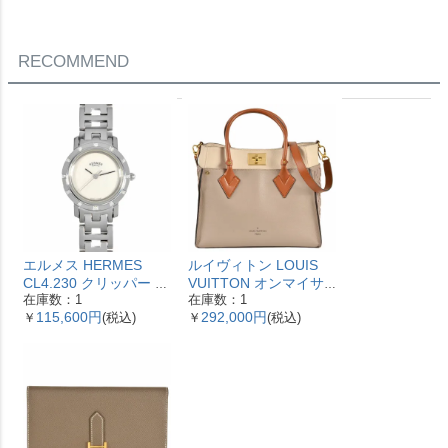
ルバー レディース【中
ィース
古】
RECOMMEND
エルメス HERMES
ルイヴィトン LOUIS
CL4.230 クリッパー ナ
VUITTON オンマイサ
在庫数：1
在庫数：1
クレ 腕時計 シェル文字
イドMM ハンドバッグ
115,600円
292,000円
￥
(税込)
￥
(税込)
盤 ベゼル12Pダイヤ レ
2WAY レザー M53825
ディース【中古】
ガレ RFID ベージュ
【中古】