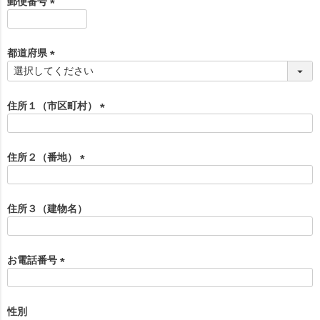
郵便番号
)
(
必
須
都道府県
)
(
必
須
住所１（市区町村）
)
(
必
須
住所２（番地）
)
(
必
須
住所３（建物名）
)
お電話番号
(
必
須
性別