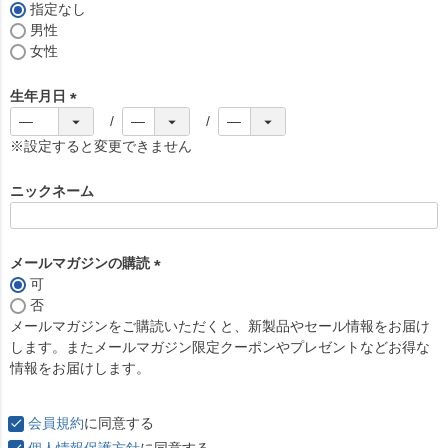
)
指定なし
男性
女性
生年月日
(
必
※設定すると変更できません
須
)
ニックネーム
メールマガジンの購読
可
(
否
必
メールマガジンをご購読いただくと、新製品やセール情報をお届け
須
します。またメールマガジン限定クーポンやプレゼントなどお得な
)
情報をお届けします。
会員規約
に同意する
個人情報保護方針
に同意する