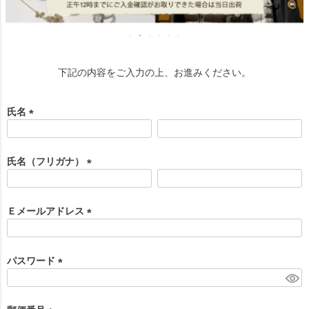
下記の内容をご入力の上、お進みください。
氏名
(
必
須
氏名（フリガナ）
)
(
必
須
Ｅメールアドレス
)
(
必
須
パスワード
)
(
必
須