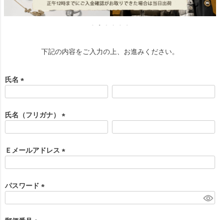
下記の内容をご入力の上、お進みください。
氏名
(
必
須
氏名（フリガナ）
)
(
必
須
Ｅメールアドレス
)
(
必
須
パスワード
)
(
必
須