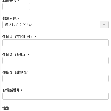
郵便番号
)
(
必
須
都道府県
)
(
必
須
住所１（市区町村）
)
(
必
須
住所２（番地）
)
(
必
須
住所３（建物名）
)
お電話番号
(
必
須
性別