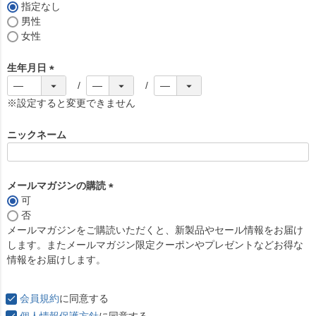
)
指定なし
男性
女性
生年月日
(
必
※設定すると変更できません
須
)
ニックネーム
メールマガジンの購読
可
(
否
必
メールマガジンをご購読いただくと、新製品やセール情報をお届け
須
します。またメールマガジン限定クーポンやプレゼントなどお得な
)
情報をお届けします。
会員規約
に同意する
個人情報保護方針
に同意する