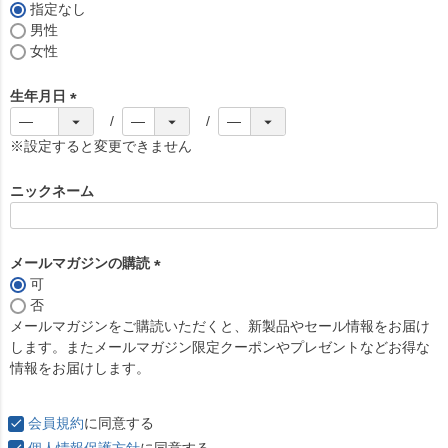
)
指定なし
男性
女性
生年月日
(
必
※設定すると変更できません
須
)
ニックネーム
メールマガジンの購読
可
(
否
必
メールマガジンをご購読いただくと、新製品やセール情報をお届け
須
します。またメールマガジン限定クーポンやプレゼントなどお得な
)
情報をお届けします。
会員規約
に同意する
個人情報保護方針
に同意する