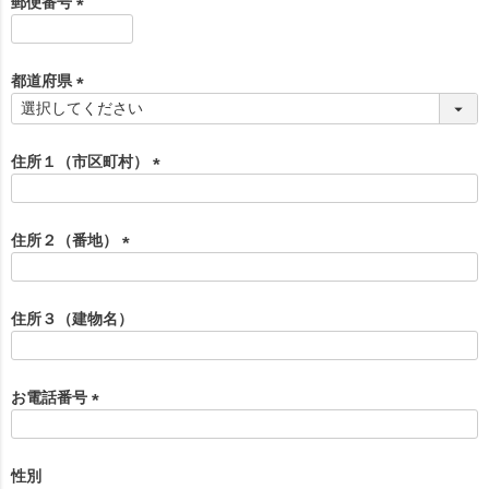
郵便番号
)
(
必
須
都道府県
)
(
必
須
住所１（市区町村）
)
(
必
須
住所２（番地）
)
(
必
須
住所３（建物名）
)
お電話番号
(
必
須
性別