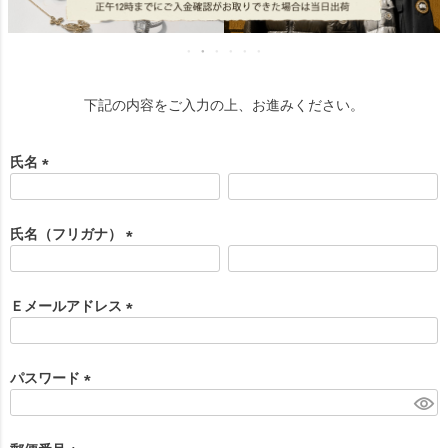
下記の内容をご入力の上、お進みください。
氏名
(
必
須
氏名（フリガナ）
)
(
必
須
Ｅメールアドレス
)
(
必
須
パスワード
)
(
必
須