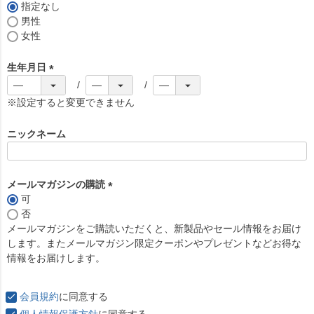
)
指定なし
男性
女性
生年月日
(
必
※設定すると変更できません
須
)
ニックネーム
メールマガジンの購読
可
(
否
必
メールマガジンをご購読いただくと、新製品やセール情報をお届け
須
します。またメールマガジン限定クーポンやプレゼントなどお得な
)
情報をお届けします。
会員規約
に同意する
個人情報保護方針
に同意する