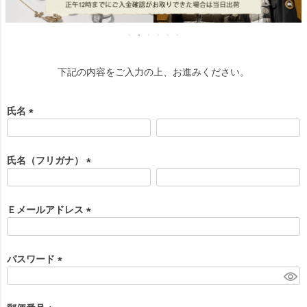
下記の内容をご入力の上、お進みください。
氏名
(
必
須
氏名（フリガナ）
)
(
必
須
Ｅメールアドレス
)
(
必
須
パスワード
)
(
必
須