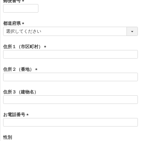
郵便番号
)
(
必
須
都道府県
)
(
必
須
住所１（市区町村）
)
(
必
須
住所２（番地）
)
(
必
須
住所３（建物名）
)
お電話番号
(
必
須
性別