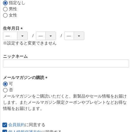
)
指定なし
男性
女性
生年月日
(
必
※設定すると変更できません
須
)
ニックネーム
メールマガジンの購読
可
(
否
必
メールマガジンをご購読いただくと、新製品やセール情報をお届け
須
します。またメールマガジン限定クーポンやプレゼントなどお得な
)
情報をお届けします。
会員規約
に同意する
個人情報保護方針
に同意する