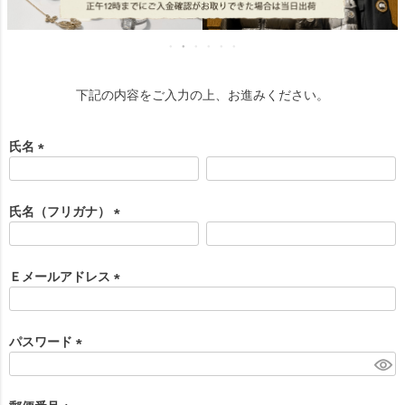
下記の内容をご入力の上、お進みください。
氏名
(
必
須
氏名（フリガナ）
)
(
必
須
Ｅメールアドレス
)
(
必
須
パスワード
)
(
必
須