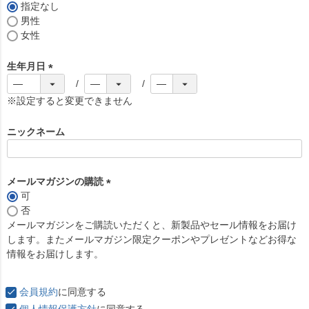
)
指定なし
男性
女性
生年月日
(
必
※設定すると変更できません
須
)
ニックネーム
メールマガジンの購読
可
(
否
必
メールマガジンをご購読いただくと、新製品やセール情報をお届け
須
します。またメールマガジン限定クーポンやプレゼントなどお得な
)
情報をお届けします。
会員規約
に同意する
個人情報保護方針
に同意する