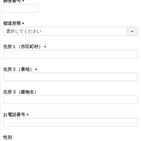
郵便番号
)
(
必
須
都道府県
)
(
必
須
住所１（市区町村）
)
(
必
須
住所２（番地）
)
(
必
須
住所３（建物名）
)
お電話番号
(
必
須
性別