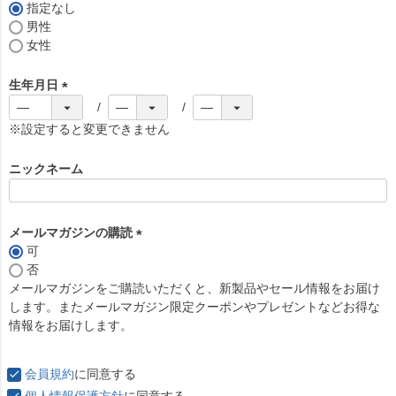
)
指定なし
男性
女性
生年月日
(
必
※設定すると変更できません
須
)
ニックネーム
メールマガジンの購読
可
(
否
必
メールマガジンをご購読いただくと、新製品やセール情報をお届け
須
します。またメールマガジン限定クーポンやプレゼントなどお得な
)
情報をお届けします。
会員規約
に同意する
個人情報保護方針
に同意する