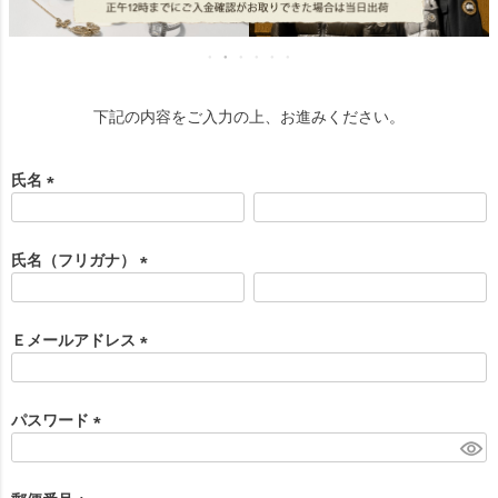
下記の内容をご入力の上、お進みください。
氏名
(
必
須
氏名（フリガナ）
)
(
必
須
Ｅメールアドレス
)
(
必
須
パスワード
)
(
必
須