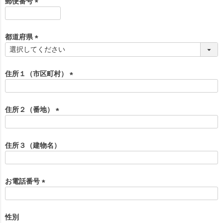
郵便番号
)
(
必
須
都道府県
)
(
必
須
住所１（市区町村）
)
(
必
須
住所２（番地）
)
(
必
須
住所３（建物名）
)
お電話番号
(
必
須
性別