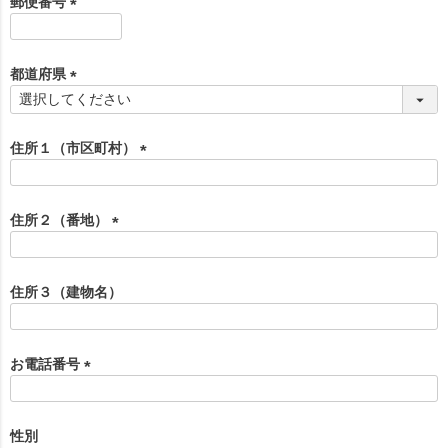
郵便番号
)
(
必
須
都道府県
)
(
必
須
住所１（市区町村）
)
(
必
須
住所２（番地）
)
(
必
須
住所３（建物名）
)
お電話番号
(
必
須
性別