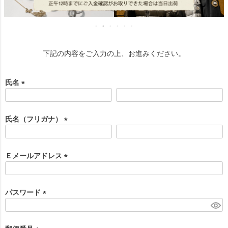
下記の内容をご入力の上、お進みください。
氏名
(
必
須
氏名（フリガナ）
)
(
必
須
Ｅメールアドレス
)
(
必
須
パスワード
)
(
必
須