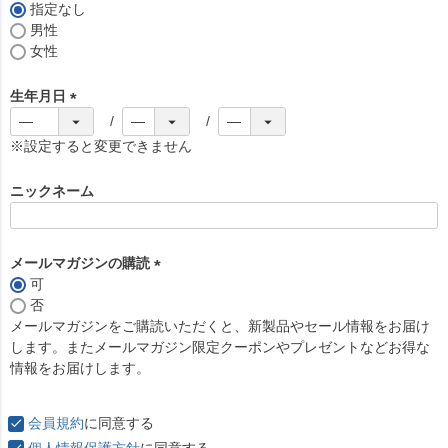
)
指定なし
男性
女性
生年月日
(
必
※設定すると変更できません
須
)
ニックネーム
メールマガジンの購読
可
(
否
必
メールマガジンをご購読いただくと、新製品やセール情報をお届け
須
します。またメールマガジン限定クーポンやプレゼントなどお得な
)
情報をお届けします。
会員規約
に同意する
個人情報保護方針
に同意する