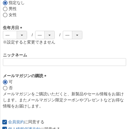
)
指定なし
男性
女性
生年月日
(
必
※設定すると変更できません
須
)
ニックネーム
メールマガジンの購読
可
(
否
必
メールマガジンをご購読いただくと、新製品やセール情報をお届け
須
します。またメールマガジン限定クーポンやプレゼントなどお得な
)
情報をお届けします。
会員規約
に同意する
個人情報保護方針
に同意する