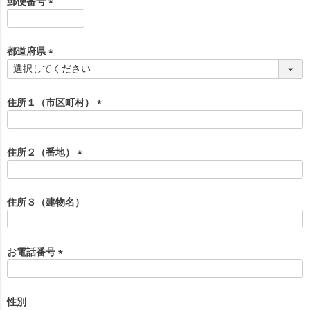
郵便番号
)
(
必
須
都道府県
)
(
必
須
住所１（市区町村）
)
(
必
須
住所２（番地）
)
(
必
須
住所３（建物名）
)
お電話番号
(
必
須
性別