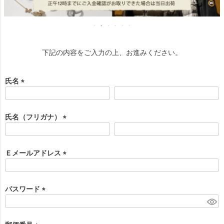
下記の内容をご入力の上、お進みください。
氏名
(
必
須
氏名（フリガナ）
)
(
必
須
Ｅメールアドレス
)
(
必
須
パスワード
)
(
必
須