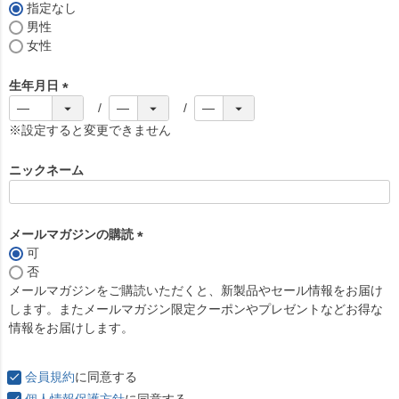
)
指定なし
男性
女性
生年月日
(
必
※設定すると変更できません
須
)
ニックネーム
メールマガジンの購読
可
(
否
必
メールマガジンをご購読いただくと、新製品やセール情報をお届け
須
します。またメールマガジン限定クーポンやプレゼントなどお得な
)
情報をお届けします。
会員規約
に同意する
個人情報保護方針
に同意する