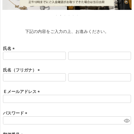
下記の内容をご入力の上、お進みください。
氏名
(
必
須
氏名（フリガナ）
)
(
必
須
Ｅメールアドレス
)
(
必
須
パスワード
)
(
必
須