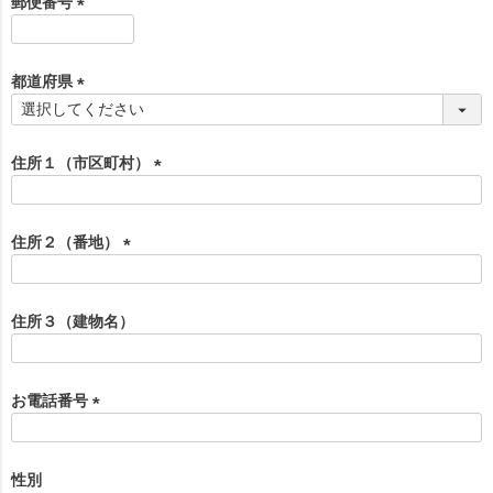
郵便番号
)
(
必
須
都道府県
)
(
必
須
住所１（市区町村）
)
(
必
須
住所２（番地）
)
(
必
須
住所３（建物名）
)
お電話番号
(
必
須
性別