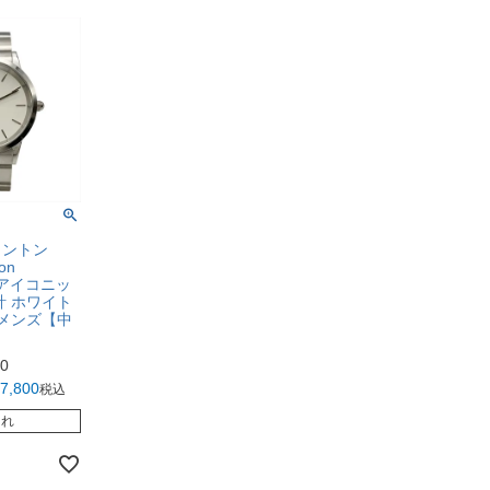
リントン
ton
1 アイコニッ
計 ホワイト
 メンズ【中
00
7,800
税込
切れ