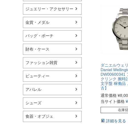
ジュエリー・アクセサリー
金貨・メダル
バッグ・ポーチ
財布・ケース
ファッション雑貨
ダニエルウェ
Daniel Welling
DW0060034
ビューティー
クリンク 腕時
文字盤 稼働品
古】
アパレル
通常価格
¥
8,0
当サイト価格
¥
シューズ
在庫
食器・オブジェ
詳細を見る