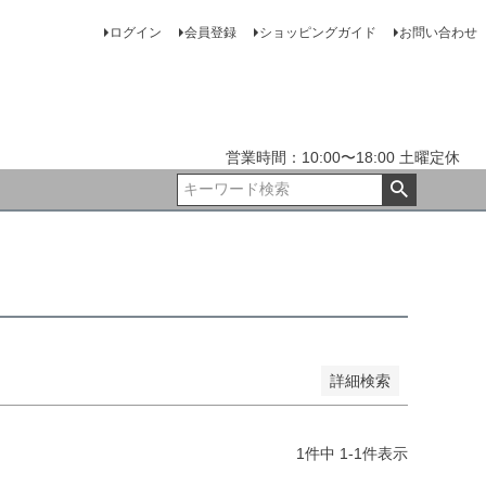
ログイン
会員登録
ショッピングガイド
お問い合わせ
JANコード
ランク9
ランク8
ランク7
ランク6
ランク5
営業時間：10:00〜18:00 土曜定休
訳あり
ジャンク
Wedding
詳細検索
1
件中
1
-
1
件表示