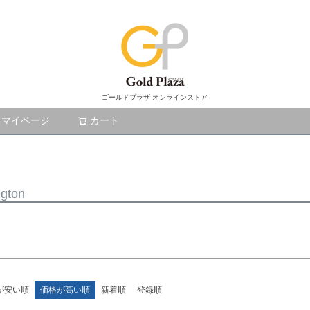
ド
商品番号/
商品タグ
新品
〜
ゴールドプラザ オンラインストア
ランク4
マイページ
カート
検索
商品
し商品を表示しない
ngton
検索
が安い順
価格が高い順
新着順
登録順