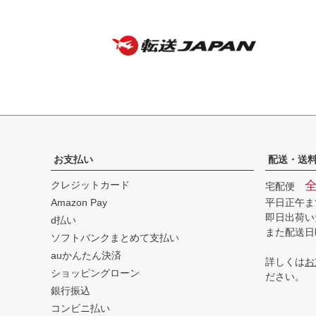
お支払い
配送・送
クレジットカード
宅配便
Amazon Pay
平日正午ま
即日出荷い
d払い
また配送日
ソフトバンクまとめて支払い
auかんたん決済
詳しくは
お
ショッピングローン
ださい。
銀行振込
コンビニ払い