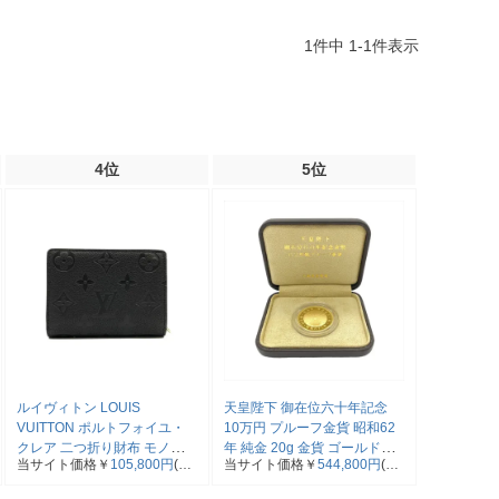
1
件中
1
-
1
件表示
4位
5位
ルイヴィトン LOUIS
天皇陛下 御在位六十年記念
VUITTON ポルトフォイユ・
10万円 プルーフ金貨 昭和62
クレア 二つ折り財布 モノグラ
年 純金 20g 金貨 ゴールド
当サイト価格￥
105,800円
(税
当サイト価格￥
544,800円
(税
ム アンプラント M80151 ノワ
【中古】
込)
込)
ール【中古】