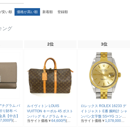
が安い順
価格が高い順
新着順
登録順
キング
2位
3位
 アナグラム バ
ルイヴィトン LOUIS
ロレックス ROLEX 16233 デ
折り財布 ベ
VUITTON キーポル 45 ボスト
イトジャスト E番 腕時計 シャ
金具【中古】
ンバッグ モノグラム キャン
ンパン文字盤 SS×YG コンビ
47,000円
(税
当サイト価格￥
64,600円
(税
当サイト価格￥
1,078,000円
バス M41428 SP0961【中
メンズ【中古】
込)
(税込)
古】