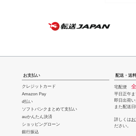
込)
お支払い
配送・送
クレジットカード
宅配便
Amazon Pay
平日正午ま
即日出荷い
d払い
また配送日
ソフトバンクまとめて支払い
auかんたん決済
詳しくは
お
ショッピングローン
ださい。
銀行振込