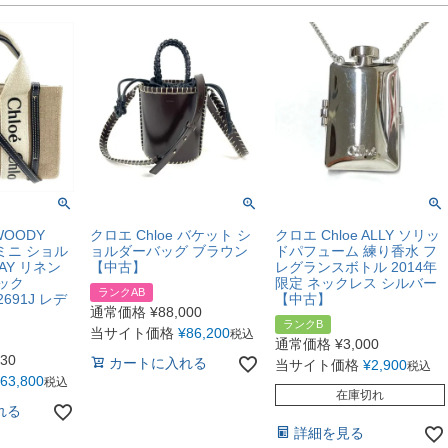
WOODY
クロエ Chloe バケット シ
クロエ Chloe ALLY ソリッ
ィミニ ショル
ョルダーバッグ ブラウン
ドパフューム 練り香水 フ
AY リネン
【中古】
レグランスボトル 2014年
ック
限定 ネックレス シルバー
ランクAB
2691J レデ
【中古】
通常価格
¥
88,000
】
ランクB
当サイト価格
¥
86,200
税込
通常価格
¥
3,000
130
カートに入れる
当サイト価格
¥
2,900
税込
63,800
税込
在庫切れ
れる
詳細を見る