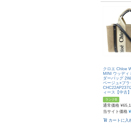
クロエ Chloe 
MINI ウッデ
ダーバッグ 2W
ベージュ×ブラ
CHC22AP237I
ィース【中古
ランクB
通常価格
¥
65,
当サイト価格
¥
カートに入