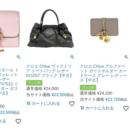
クロエ Chloe ヴィクトリ
クロエ Chloe アルファベ
 スモール ト
ア トートバッグ レザー
ット カードホルダー カー
ウォレット
021057 ブラック【中古】
ドケース グレー レディー
レザー
ス【中古】
ランクB
F57521 ミ
ランクB
ダー ダス
通常価格
¥
24,000
中古】
通常価格
¥
24,200
当サイト価格
¥
23,500
税込
当サイト価格
¥
23,700
税込
カートに入れる
000
カートに入れる
22,500
税込
れる