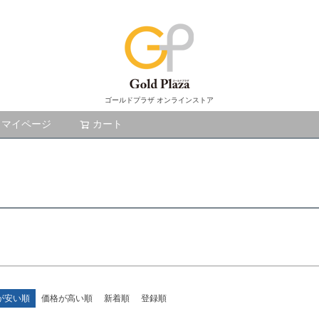
ド
商品番号/
商品タグ
新品
〜
ゴールドプラザ オンラインストア
ランク4
マイページ
カート
検索
商品
し商品を表示しない
検索
が安い順
価格が高い順
新着順
登録順