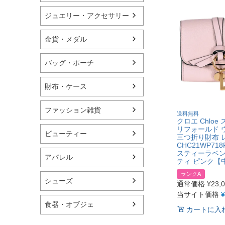
ジュエリー・アクセサリー
金貨・メダル
バッグ・ポーチ
財布・ケース
ファッション雑貨
送料無料
クロエ Chloe
リフォールド 
ビューティー
三つ折り財布 
CHC21WP718
スティーラベン
アパレル
ティ ピンク【
ランクA
シューズ
通常価格
¥
23,
当サイト価格
¥
食器・オブジェ
カートに入