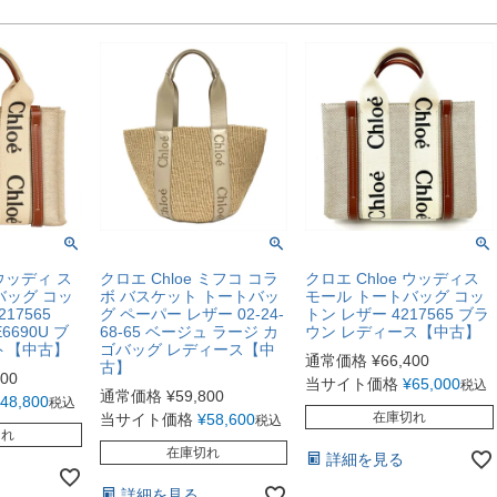
 ウッディ ス
クロエ Chloe ミフコ コラ
クロエ Chloe ウッディス
バッグ コッ
ボ バスケット トートバッ
モール トートバッグ コッ
17565
グ ペーパー レザー 02-24-
トン レザー 4217565 ブラ
E6690U ブ
68-65 ベージュ ラージ カ
ウン レディース【中古】
ト【中古】
ゴバッグ レディース【中
通常価格
¥
66,400
古】
800
当サイト価格
¥
65,000
税込
通常価格
¥
59,800
48,800
税込
在庫切れ
当サイト価格
¥
58,600
税込
切れ
在庫切れ
詳細を見る
詳細を見る