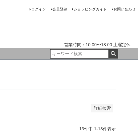
ログイン
会員登録
ショッピングガイド
お問い合わせ
JANコード
ランク9
ランク8
ランク7
ランク6
ランク5
営業時間：10:00〜18:00 土曜定休
訳あり
ジャンク
Wedding
詳細検索
13
件中
1
-
13
件表示