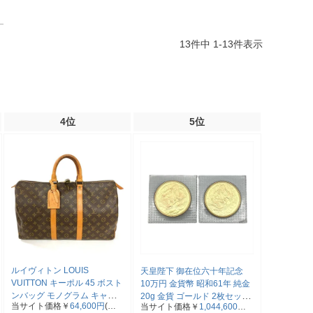
13
件中
1
-
13
件表示
4位
5位
ルイヴィトン LOUIS
天皇陛下 御在位六十年記念
VUITTON キーポル 45 ボスト
10万円 金貨幣 昭和61年 純金
ンバッグ モノグラム キャン
20g 金貨 ゴールド 2枚セット
当サイト価格￥
64,600円
(税
当サイト価格￥
1,044,600円
バス M41428 SP0961【中
計40g【中古】