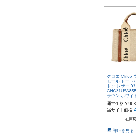
クロエ Chloe
モール トート
トン レザー 032
CHC21US385
ラウン ホワイ
通常価格
¥
49,
当サイト価格
¥
在庫
詳細を見る